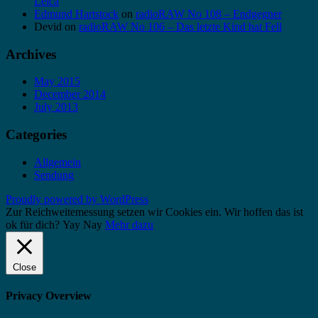
Leica
Edmund Hartstock
on
radioRAW No 108 – Endgegner
Devid
on
radioRAW No 106 – Das letzte Kind hat Fell
Archives
May 2015
December 2014
July 2013
Categories
Allgemein
Sendung
Proudly powered by WordPress
Zur Reichweitemessung setzen wir Cookies ein. Wir hoffen das ist
ok für dich?
Yay
Nay
Mehr dazu
Close
Privacy Overview