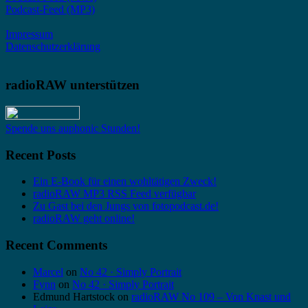
Podcast-Feed (MP3)
Impressum
Datenschutzerklärung
radioRAW unterstützen
Spende uns auphonic Stunden!
Recent Posts
Ein E-Book für einen wohltätigen Zweck!
radioRAW MP3 RSS Feed verfügbar
Zu Gast bei den Jungs von fotopodcast.de!
radioRAW geht online!
Recent Comments
Marcel
on
No 42 · Simply Portrait
Fynn
on
No 42 · Simply Portrait
Edmund Hartstock
on
radioRAW No 109 – Von Knast und