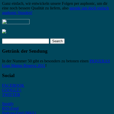
Ganz einfach, wir entwickeln unsere Folgen per auphonic, um dir
eine noch bessere Qualität zu liefern, also
spende uns doch einfach
auphonic Stunden!
Search
for:
Getränk der Sendung
In der Nummer 50 gibt es besonders zu betonen einen
PIQUERAS
Gran Marius Reserva 2011
!
Social
FACEBOOK
GOOGLE+
TWITTER
Spotify
RSS-Feed
Podcast-Feed (M4A)