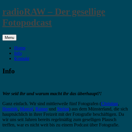
Skip
radioRAW – Der gesellige
to
content
Fotopodcast
Menu
Home
Info
Kontakt
Info
Wer seid ihr und warum macht ihr das überhaupt?!
Ganz einfach. Wir sind mittlerweile fünf Fotografen (
Christian
,
Hendrik
,
Marcel
,
Rainer
und
Stefan
) aus dem Münsterland, die sich
hauptsächlich in ihrer Freizeit mit der Fotografie beschäftigen. Da
wir uns seit Jahren bereits regelmäßig zum geselligen Plausch
treffen, war es nicht weit bis zu einem Podcast über Fotografie.