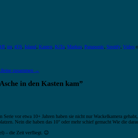
JI
,
im
,
iOS
,
Island
,
Kasten
,
KiTa
,
Markus
,
Panasonic
,
Spotify
,
Video
lleine zusammen
→
Asche in den Kasten kam
”
 Serie vor etwa 10+ Jahren haben sie nicht nur Wackelkamera gehabt,
ch platzen. Nein die haben das 10° oder mehr schief gemacht Wie die d
) – die Zeit verfliegt. 😉