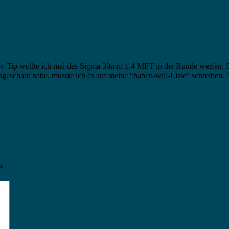
v-Tip wollte ich mal das Sigma 30mm 1.4 MFT in die Runde werfen. Es
ngeschaut habe, musste ich es auf meine “haben-will-Liste” schreiben.
*