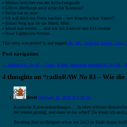
• Markus berichtet von der KiTa-Fotografie
• Gibt es überhaupt noch schlechte Kameras?
• Stefan hat ne neue
• Ich will doch nur Fotos machen – wer braucht schon Video?!
• Rums! Weg war sie die Mavic Mini
• Island mal wieder … und wie ich Android und iOS vereine
• Neue Lightroom-Version
This entry was posted in and tagged
4K
,
8K
,
Android
,
Asche
,
Cola
,
D
Post navigation
←
radioRAW No 82 – Gurte, Kabel, Nostalgie
radioRAW No 84 – A
4 thoughts on “
radioRAW No 83 – Wie die 
Devid
February 21, 2020 at 5:49 pm
Komische Kameraeinstellungen…. In einer schönen historischen
der totalen gezeigt, und dann ist das schief! Da könnt ich au
Breaking Bad ist übrigens schon seit 2013 zu Ende (letzte Staffel