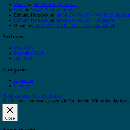
Marcel
on
No 42 · Simply Portrait
Fynn
on
No 42 · Simply Portrait
Edmund Hartstock
on
radioRAW No 109 – Von Knast und Lei
Edmund Hartstock
on
radioRAW No 108 – Endgegner
Devid
on
radioRAW No 106 – Das letzte Kind hat Fell
Archives
May 2015
December 2014
July 2013
Categories
Allgemein
Sendung
Proudly powered by WordPress
Zur Reichweitemessung setzen wir Cookies ein. Wir hoffen das ist ok
Close