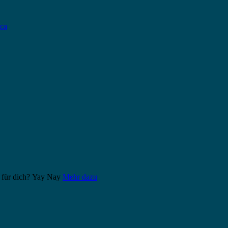
ca
 für dich?
Yay
Nay
Mehr dazu