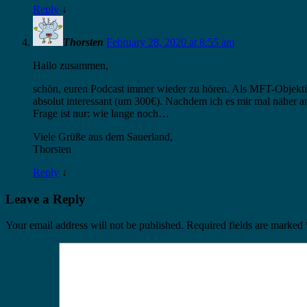
Reply
↓
Thorsten
February 28, 2020 at 8:55 am
Hallo zusammen,
schön, euren Podcast immer wieder zu hören. Als MFT-Objekti
absolut interessant (um 300€). Nachdem ich es mir mal näher a
Frage ist nur: wie lange noch…
Viele Grüße aus dem Sauerland,
Thorsten
Reply
↓
Leave a Reply
Your email address will not be published.
Required fields are marked