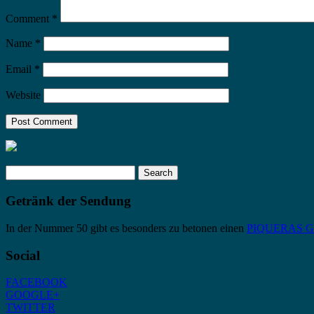
Comment
*
Name
*
Email
*
Website
Search
for:
Getränk der Sendung
In der Nummer 50 gibt es besonders zu betonen einen
PIQUERAS Gra
Social
FACEBOOK
GOOGLE+
TWITTER