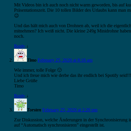
Mit Videos bin ich auch noch nicht warm geworden, bis auf kur
Präsentationszeit. Die 10 tollen Bilder des Urlaubs kann man
😉
Und das hält mich auch von Drohnen ab, weil ich die eigentlic
mitnehmen? Ich weiß nicht. Die kleine 249g Minidrohne haben si
noch.
Reply
↓
Timo
February 25, 2020 at 8:18 am
Wie immer, tolle Folge 🙂
Und ich freue mich wie derbe das ihr endlich bei Spotify seid!!
Liebe Grüße
Timo
Reply
↓
Torsten
February 25, 2020 at 2:20 pm
Zur Diskussion, welche Änderungen in der Synchronisierung i
auf “Automatisch synchronisieren” eingestellt ist.