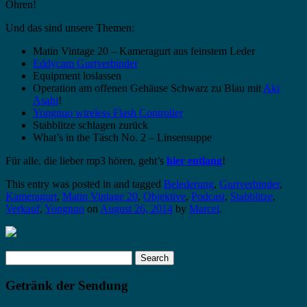
Ohren!
Und das sind unsere Themen:
Matin Vintage 20 – Kameragurt aus feinstem Leder
Eddycam Gurtverbinder
Equipment loslassen
Operation am offenen Gehäuse Schwarz zu Blau mit
Aki
Asahi
!
Yongnuo wireless Flash Controller
Stabblitze schlagen zurück
What’s in the Täsch No. 2 – Linsensuppe
Für alle, die lieber mp3 hören, geht’s
hier entlang
!
This entry was posted in and tagged
Belederung
,
Gurtverbinder
,
Kameragurt
,
Matin Vintage 20
,
Objektive
,
Podcast
,
Stabblitze
,
Verkauf
,
Yongnuo
on
August 26, 2014
by
Marcel
.
Search
for:
Getränk der Sendung