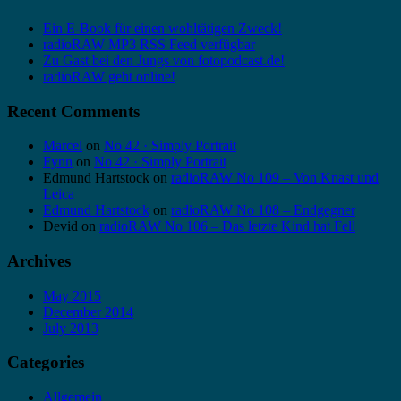
Ein E-Book für einen wohltätigen Zweck!
radioRAW MP3 RSS Feed verfügbar
Zu Gast bei den Jungs von fotopodcast.de!
radioRAW geht online!
Recent Comments
Marcel
on
No 42 · Simply Portrait
Fynn
on
No 42 · Simply Portrait
Edmund Hartstock
on
radioRAW No 109 – Von Knast und
Leica
Edmund Hartstock
on
radioRAW No 108 – Endgegner
Devid
on
radioRAW No 106 – Das letzte Kind hat Fell
Archives
May 2015
December 2014
July 2013
Categories
Allgemein