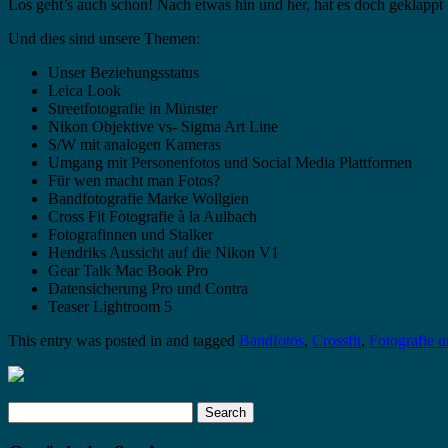
Los geht’s auch schon! Nach etwas hin und her, hat es doch geklappt un
Und dies sind unsere Themen:
Unser Beziehungsstatus
Leica Look
Streetfotografie in Münster
Nikon Objektive vs- Sigma Art Line
S/W mit analogen Kameras
Umgang mit Personenfotos und Social Media Plattformen
Für wen macht man Fotos?
Bandfotografie Marke Wollgien
Cross Fit Fotografie à la Aulbach
Fotografinnen und Stalker
Hendriks Aussicht auf die Nikon V1
Gear Talk Mac Book Pro
Datensicherung Pro und Contra
Teaser Lightroom 5
This entry was posted in and tagged
Bandfotos
,
Crossfit
,
Fotografie 
Search
for: