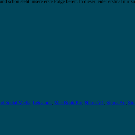
d schon steht unsere erste Folge bereit. In dieser leider erstmal nur z
und Social Media
,
Leicalook
,
Mac Book Pro
,
Nikon V1
,
Sigma Art
,
Str