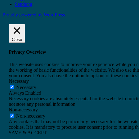
Sendung
Proudly powered by WordPress
Close
Privacy Overview
This website uses cookies to improve your experience while you nav
the working of basic functionalities of the website. We also use t
your consent. You also have the option to opt-out of these cookies
Necessary
Necessary
Always Enabled
Necessary cookies are absolutely essential for the website to funct
not store any personal information.
Non-necessary
Non-necessary
Any cookies that may not be particularly necessary for the website 
cookies. It is mandatory to procure user consent prior to running t
SAVE & ACCEPT