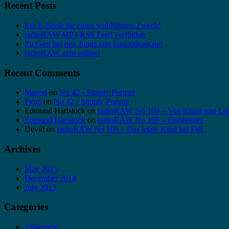
Recent Posts
Ein E-Book für einen wohltätigen Zweck!
radioRAW MP3 RSS Feed verfügbar
Zu Gast bei den Jungs von fotopodcast.de!
radioRAW geht online!
Recent Comments
Marcel
on
No 42 · Simply Portrait
Fynn
on
No 42 · Simply Portrait
Edmund Hartstock
on
radioRAW No 109 – Von Knast und Lei
Edmund Hartstock
on
radioRAW No 108 – Endgegner
Devid
on
radioRAW No 106 – Das letzte Kind hat Fell
Archives
May 2015
December 2014
July 2013
Categories
Allgemein