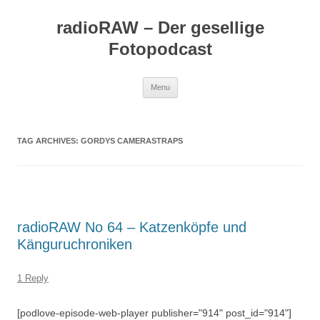
Skip
to
radioRAW – Der gesellige
content
Fotopodcast
Menu
TAG ARCHIVES:
GORDYS CAMERASTRAPS
radioRAW No 64 – Katzenköpfe und
Känguruchroniken
1 Reply
[podlove-episode-web-player publisher="914" post_id="914"]