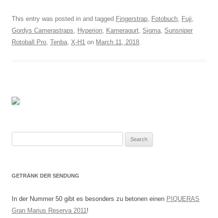
This entry was posted in and tagged
Fingerstrap
,
Fotobuch
,
Fuji
,
Gordys Camerastraps
,
Hyperion
,
Kameragurt
,
Sigma
,
Sunsniper
Rotoball Pro
,
Tenba
,
X-H1
on
March 11, 2018
.
Search
for:
GETRÄNK DER SENDUNG
In der Nummer 50 gibt es besonders zu betonen einen
PIQUERAS
Gran Marius Reserva 2011
!