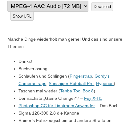
Download
Show URL
Manche Dinge wiederholt man gerne! Und das sind unsere
Themen:
Drinks!
Buchverlosung
Schlaufen und Schlingen (
Fingerstrap
,
Gordy’s
Camerastraps
,
Sunsniper Rotoball Pro
,
Hyperion
)
Taschen mal wieder (
Tenba Tool Box 8
)
Der nächste „Game Changer“? –
Fuji X-H1
Photoshop CC für Lightroom Anwender
– Das Buch
Sigma 120-300 2.8 die Kanone
Rainer’s Fahrzeugschein und andere Straftaten