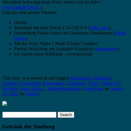
Mit einem Schwung neuer Fotos starten wir ins Jahr (
www.radioRAW.de
).
Und das sind unsere Themen:
Drinks
Skiurlaub mit dem Nikon Z 24-120 F/4 (
With Luke
)
Ausstellung Planet Ozean im Gasometer Oberhausen (
Planet
Ozean
)
Mit der Sony Alpha 1 Mark II beim Crashtest
Portrait Workshop mit Available Kunstlicht (
inyourfayes
)
Ich mache einen Bildband – zweisprachig!
This entry was posted in and tagged
Ausstellung
,
Bildband
,
Crashtest
,
Fotografie
,
Kameratest
,
Lightroom
,
Nikon
,
Nikon Z6
,
Portraits
,
Sony Alpha 1
,
Urlaubsfotografie
,
Workshops
on
January
29, 2025
by
Marcel
.
Search
for:
Getränk der Sendung