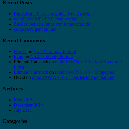
Recent Posts
Ein E-Book für einen wohltätigen Zweck!
radioRAW MP3 RSS Feed verfügbar
Zu Gast bei den Jungs von fotopodcast.de!
radioRAW geht online!
Recent Comments
Marcel
on
No 42 · Simply Portrait
Fynn
on
No 42 · Simply Portrait
Edmund Hartstock
on
radioRAW No 109 – Von Knast und
Leica
Edmund Hartstock
on
radioRAW No 108 – Endgegner
Devid
on
radioRAW No 106 – Das letzte Kind hat Fell
Archives
May 2015
December 2014
July 2013
Categories