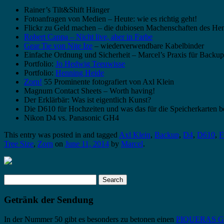
Rainer’s Tilt&Shift Hänger
Fotoanfragen von Medien – Heute: wie es richtig geht!
Flickr zu Geld machen – die dubiosen Machenschaften des He
Robert Cappa – Nicht live, aber in Farbe
Gear Tie von Nite Ize
– wiederverwendbare Kabelbinder
Einfache Ordnung und Sicherheit – Marcel’s Praxis für Backu
Portfolio:
Jo Hedwig Teeuwisse
Portfolio:
Henning Heide
Zorn!
55 Prominente fotografiert von Axl Klein
Magnum Contact Sheets – Worth having!
Der Erklärbär: Was ist eigentlich Kunst?
Die D610 für Hochzeiten und was das für die Speicherkarten b
Nikon D4 vs. Panasonic GH4
This entry was posted in and tagged
Axl Klein
,
Backup
,
D4
,
D610
,
F
Tree Size
,
Zorn
on
June 11, 2014
by
Marcel
.
Search
for:
Getränk der Sendung
In der Nummer 50 gibt es besonders zu betonen einen
PIQUERAS Gra