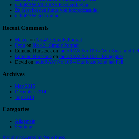
radioRAW MP3 RSS Feed verfügbar
Zu Gast bei den Jungs von fotopodcast.de!
radioRAW geht online!
Recent Comments
Marcel
on
No 42 · Simply Portrait
Fynn
on
No 42 · Simply Portrait
Edmund Hartstock
on
radioRAW No 109 – Von Knast und Lei
Edmund Hartstock
on
radioRAW No 108 – Endgegner
Devid
on
radioRAW No 106 – Das letzte Kind hat Fell
Archives
May 2015
December 2014
July 2013
Categories
Allgemein
Sendung
Proudly powered by WordPress