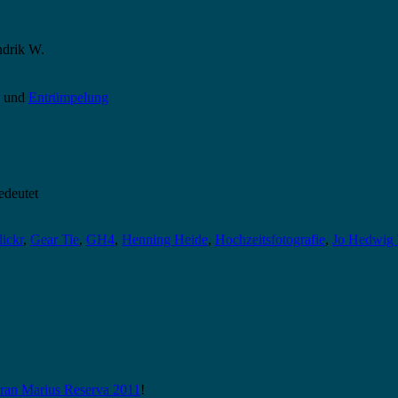
ndrik W.
p und
Entrümpelung
edeutet
lickr
,
Gear Tie
,
GH4
,
Henning Heide
,
Hochzeitsfotografie
,
Jo Hedwig 
n Marius Reserva 2011
!