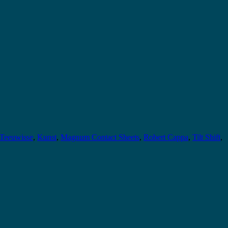
Teeuwisse
,
Kunst
,
Magnum Contact Sheets
,
Robert Cappa
,
Tilt Shift
,