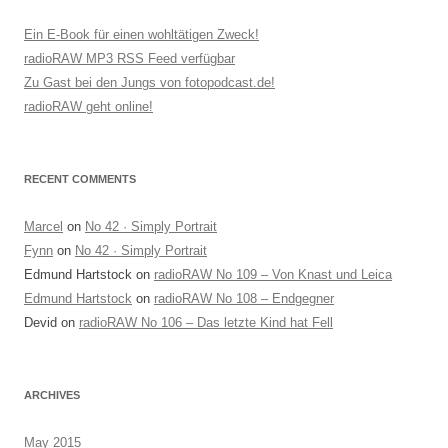
Ein E-Book für einen wohltätigen Zweck!
radioRAW MP3 RSS Feed verfügbar
Zu Gast bei den Jungs von fotopodcast.de!
radioRAW geht online!
RECENT COMMENTS
Marcel
on
No 42 · Simply Portrait
Fynn
on
No 42 · Simply Portrait
Edmund Hartstock
on
radioRAW No 109 – Von Knast und Leica
Edmund Hartstock
on
radioRAW No 108 – Endgegner
Devid
on
radioRAW No 106 – Das letzte Kind hat Fell
ARCHIVES
May 2015