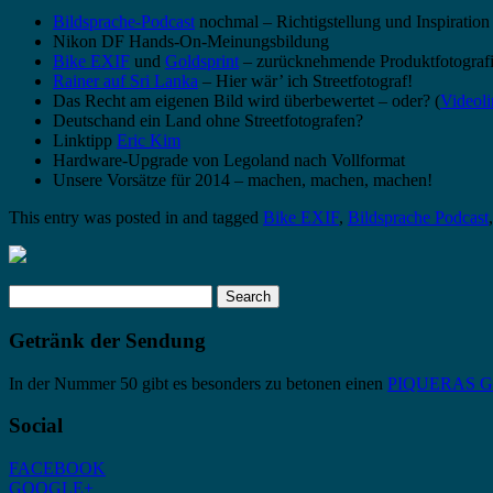
Bildsprache-Podcast
nochmal – Richtigstellung und Inspiration
Nikon DF Hands-On-Meinungsbildung
Bike EXIF
und
Goldsprint
– zurücknehmende Produktfotograf
Rainer auf Sri Lanka
– Hier wär’ ich Streetfotograf!
Das Recht am eigenen Bild wird überbewertet – oder? (
Videol
Deutschand ein Land ohne Streetfotografen?
Linktipp
Eric Kim
Hardware-Upgrade von Legoland nach Vollformat
Unsere Vorsätze für 2014 – machen, machen, machen!
This entry was posted in and tagged
Bike EXIF
,
Bildsprache Podcast
Search
for:
Getränk der Sendung
In der Nummer 50 gibt es besonders zu betonen einen
PIQUERAS Gra
Social
FACEBOOK
GOOGLE+