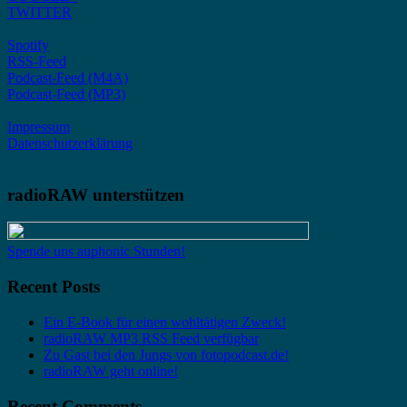
TWITTER
Spotify
RSS-Feed
Podcast-Feed (M4A)
Podcast-Feed (MP3)
Impressum
Datenschutzerklärung
radioRAW unterstützen
Spende uns auphonic Stunden!
Recent Posts
Ein E-Book für einen wohltätigen Zweck!
radioRAW MP3 RSS Feed verfügbar
Zu Gast bei den Jungs von fotopodcast.de!
radioRAW geht online!
Recent Comments