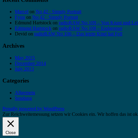
Marcel
on
No 42 · Simply Portrait
Fynn
on
No 42 · Simply Portrait
Edmund Hartstock
on
radioRAW No 109 – Von Knast und Lei
Edmund Hartstock
on
radioRAW No 108 – Endgegner
Devid
on
radioRAW No 106 – Das letzte Kind hat Fell
Archives
May 2015
December 2014
July 2013
Categories
Allgemein
Sendung
Proudly powered by WordPress
Zur Reichweitemessung setzen wir Cookies ein. Wir hoffen das ist ok
Close