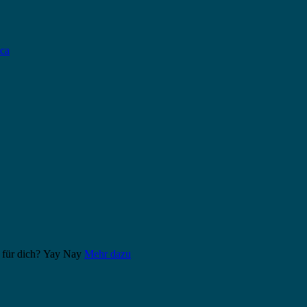
ca
 für dich?
Yay
Nay
Mehr dazu