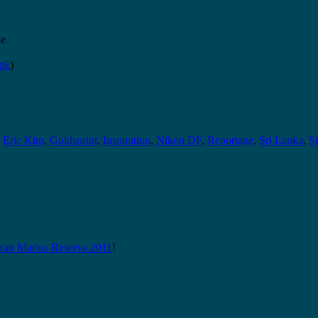
ie
ink
)
,
Eric Kim
,
Goldsprint
,
Inspiration
,
Nikon DF
,
Reportage
,
Sri Lanka
,
St
n Marius Reserva 2011
!