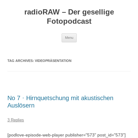
Skip
to
radioRAW – Der gesellige
content
Fotopodcast
Menu
TAG ARCHIVES:
VIDEOPRÄSENTATION
No 7 · Hirnquetschung mit akustischen
Auslösern
3 Replies
[podlove-episode-web-player publisher="573" post_id="573"]