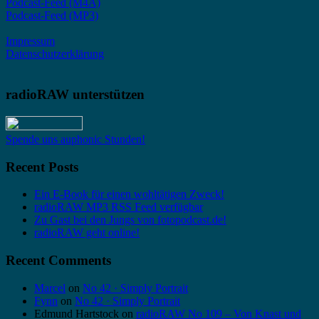
Podcast-Feed (M4A)
Podcast-Feed (MP3)
Impressum
Datenschutzerklärung
radioRAW unterstützen
Spende uns auphonic Stunden!
Recent Posts
Ein E-Book für einen wohltätigen Zweck!
radioRAW MP3 RSS Feed verfügbar
Zu Gast bei den Jungs von fotopodcast.de!
radioRAW geht online!
Recent Comments
Marcel
on
No 42 · Simply Portrait
Fynn
on
No 42 · Simply Portrait
Edmund Hartstock
on
radioRAW No 109 – Von Knast und