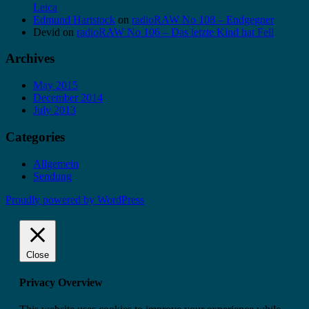
Leica
Edmund Hartstock
on
radioRAW No 108 – Endgegner
Devid
on
radioRAW No 106 – Das letzte Kind hat Fell
Archives
May 2015
December 2014
July 2013
Categories
Allgemein
Sendung
Proudly powered by WordPress
Close
Privacy Overview