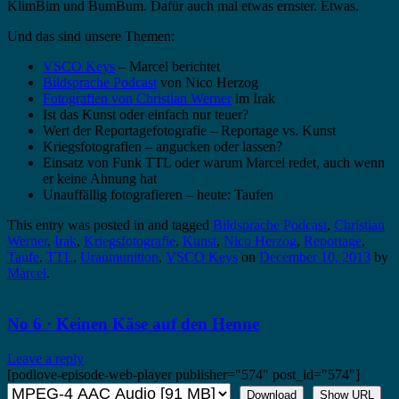
KlimBim und BumBum. Dafür auch mal etwas ernster. Etwas.
Und das sind unsere Themen:
VSCO Keys
– Marcel berichtet
Bildsprache Podcast
von Nico Herzog
Fotografien von Christian Werner
im Irak
Ist das Kunst oder einfach nur teuer?
Wert der Reportagefotografie – Reportage vs. Kunst
Kriegsfotografien – angucken oder lassen?
Einsatz von Funk TTL oder warum Marcel redet, auch wenn
er keine Ahnung hat
Unauffällig fotografieren – heute: Taufen
This entry was posted in and tagged
Bildsprache Podcast
,
Christian
Werner
,
Irak
,
Kriegsfotografie
,
Kunst
,
Nico Herzog
,
Reportage
,
Taufe
,
TTL
,
Uranmunition
,
VSCO Keys
on
December 10, 2013
by
Marcel
.
No 6 · Keinen Käse auf den Henne
Leave a reply
[podlove-episode-web-player publisher="574" post_id="574"]
Download
Show URL