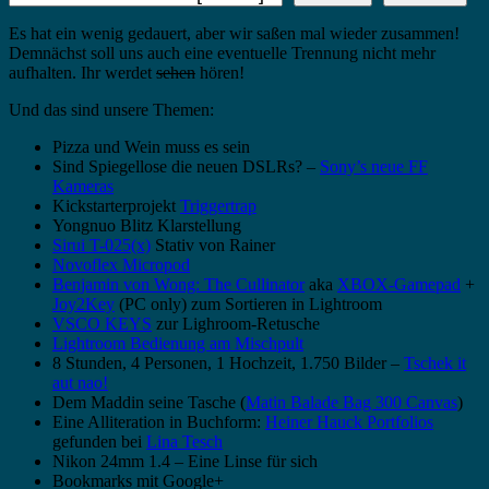
Es hat ein wenig gedauert, aber wir saßen mal wieder zusammen!
Demnächst soll uns auch eine eventuelle Trennung nicht mehr
aufhalten. Ihr werdet
sehen
hören!
Und das sind unsere Themen:
Pizza und Wein muss es sein
Sind Spiegellose die neuen DSLRs? –
Sony’s neue FF
Kameras
Kickstarterprojekt
Triggertrap
Yongnuo Blitz Klarstellung
Sirui T-025(x)
Stativ von Rainer
Novoflex Micropod
Benjamin von Wong: The Cullinator
aka
XBOX-Gamepad
+
Joy2Key
(PC only) zum Sortieren in Lightroom
VSCO KEYS
zur Lighroom-Retusche
Lightroom Bedienung am Mischpult
8 Stunden, 4 Personen, 1 Hochzeit, 1.750 Bilder –
Tschek it
aut nao!
Dem Maddin seine Tasche (
Matin Balade Bag 300 Canvas
)
Eine Alliteration in Buchform:
Heiner Hauck Portfolios
gefunden bei
Lina Tesch
Nikon 24mm 1.4 – Eine Linse für sich
Bookmarks mit Google+