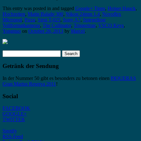
This entry was posted in and tagged
Google+ Tipps
,
Heiner Hauck
,
Hochzeiten
,
Matin Balade 300
,
Nikon 24mm 1.4
,
Novoflex
Micropod
,
Pizza
,
Sirui T-025
,
Sony A7
,
Spiegellose
Vollformatkameras
,
The Cullinator
,
Triggertrap
,
VSCO Keys
,
Yongnuo
on
October 28, 2013
by
Marcel
.
Search
for:
Getränk der Sendung
In der Nummer 50 gibt es besonders zu betonen einen
PIQUERAS
Gran Marius Reserva 2011
!
Social
FACEBOOK
GOOGLE+
TWITTER
Spotify
RSS-Feed