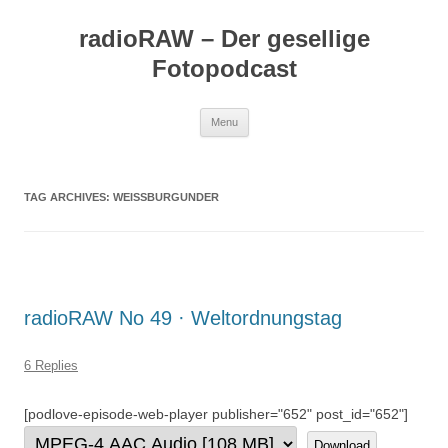
Skip
to
radioRAW – Der gesellige
content
Fotopodcast
Menu
TAG ARCHIVES:
WEISSBURGUNDER
radioRAW No 49 · Weltordnungstag
6 Replies
[podlove-episode-web-player publisher="652" post_id="652"]
Download