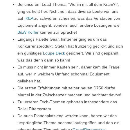
Bei unserem Lead-Thema, “Wohin mit all dem Kram?!”,
ging es heiß her. Nicht nur, dass diverse Leute von uns
auf
IKEA
zu schwören scheinen, was das Verstauen von
Equipment angeht, sondern auch andere Lösungen wie
B&W Koffer
kamen zur Sprache!
Eingangs Palette Gear, hinterher ging es um das
Konkurrenzprodukt. Stefan hat frühzeitig geclickt und sich
ein günstiges
Loupe Deck
gesichert. Wir sind gespannt,
was das denn dann so kann!
Es muss nicht immer Kaufen sein, daher kam die Frage
auf, wer in welchem Umfang schonmal Equipment
geliehen hat.
Die ersten Erfahrungen mit seiner neuen D750 durfte
Marcel in der Zwischenzeit machen und berichtet davon!
Zu unseren Tech-Themen gehörten insbesondere das
Rollei Filtersystem
Da auch Plattenplatz eng werden kann, haben wir das
ursprüngliche Thema nochmal aufgegriffen und den ein
oder anderen Tipp gefunden (
GrandPerspective
,