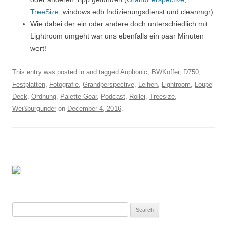
TreeSize
, windows.edb Indizierungsdienst und cleanmgr)
Wie dabei der ein oder andere doch unterschiedlich mit
Lightroom umgeht war uns ebenfalls ein paar Minuten
wert!
This entry was posted in and tagged
Auphonic
,
BWKoffer
,
D750
,
Festplatten
,
Fotografie
,
Grandperspective
,
Leihen
,
Lightroom
,
Loupe
Deck
,
Ordnung
,
Palette Gear
,
Podcast
,
Rollei
,
Treesize
,
Weißburgunder
on
December 4, 2016
.
Search
for: