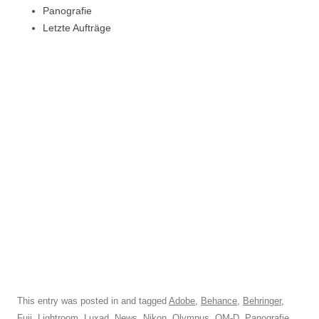
Panografie
Letzte Aufträge
This entry was posted in and tagged
Adobe
,
Behance
,
Behringer
,
Fuji
,
Lightroom
,
Luxad
,
News
,
Nikon
,
Olympus
,
OM-D
,
Panografie
,