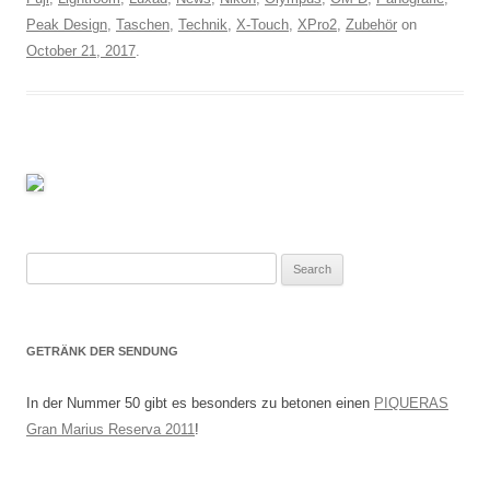
Peak Design
,
Taschen
,
Technik
,
X-Touch
,
XPro2
,
Zubehör
on
October 21, 2017
.
Search
for:
GETRÄNK DER SENDUNG
In der Nummer 50 gibt es besonders zu betonen einen
PIQUERAS
Gran Marius Reserva 2011
!