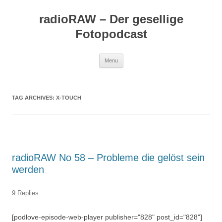
Skip
to
radioRAW – Der gesellige
content
Fotopodcast
Menu
TAG ARCHIVES:
X-TOUCH
radioRAW No 58 – Probleme die gelöst sein
werden
9 Replies
[podlove-episode-web-player publisher="828" post_id="828"]