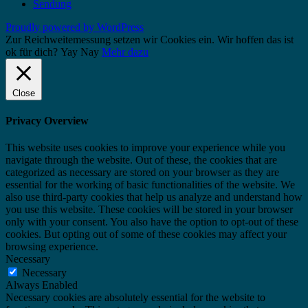
Sendung
Proudly powered by WordPress
Zur Reichweitemessung setzen wir Cookies ein. Wir hoffen das ist
ok für dich?
Yay
Nay
Mehr dazu
Close
Privacy Overview
This website uses cookies to improve your experience while you
navigate through the website. Out of these, the cookies that are
categorized as necessary are stored on your browser as they are
essential for the working of basic functionalities of the website. We
also use third-party cookies that help us analyze and understand how
you use this website. These cookies will be stored in your browser
only with your consent. You also have the option to opt-out of these
cookies. But opting out of some of these cookies may affect your
browsing experience.
Necessary
Necessary
Always Enabled
Necessary cookies are absolutely essential for the website to