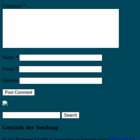
Comment
*
Name
*
Email
*
Website
Search
for:
Getränk der Sendung
In der Nummer 50 gibt es besonders zu betonen einen
PIQUERAS