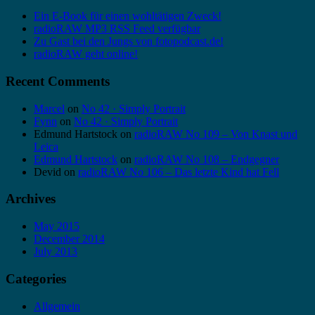
Ein E-Book für einen wohltätigen Zweck!
radioRAW MP3 RSS Feed verfügbar
Zu Gast bei den Jungs von fotopodcast.de!
radioRAW geht online!
Recent Comments
Marcel
on
No 42 · Simply Portrait
Fynn
on
No 42 · Simply Portrait
Edmund Hartstock
on
radioRAW No 109 – Von Knast und
Leica
Edmund Hartstock
on
radioRAW No 108 – Endgegner
Devid
on
radioRAW No 106 – Das letzte Kind hat Fell
Archives
May 2015
December 2014
July 2013
Categories
Allgemein