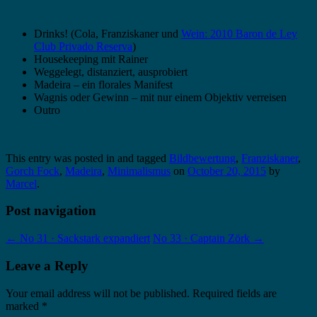
Drinks! (Cola, Franziskaner und
Wein: 2010 Baron de Ley
Club Privado Reserva
)
Housekeeping mit Rainer
Weggelegt, distanziert, ausprobiert
Madeira – ein florales Manifest
Wagnis oder Gewinn – mit nur einem Objektiv verreisen
Outro
This entry was posted in and tagged
Bildbewertung
,
Franziskaner
,
Gorch Fock
,
Madeira
,
Minimalismus
on
October 20, 2015
by
Marcel
.
Post navigation
←
No 31 · Sackstark expandiert
No 33 · Captain Zörk
→
Leave a Reply
Your email address will not be published.
Required fields are
marked
*