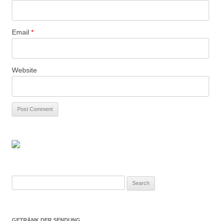
Email
*
Website
Search
for:
GETRÄNK DER SENDUNG