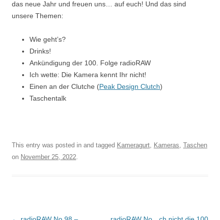
das neue Jahr und freuen uns… auf euch! Und das sind
unsere Themen:
Wie geht’s?
Drinks!
Ankündigung der 100. Folge radioRAW
Ich wette: Die Kamera kennt Ihr nicht!
Einen an der Clutche (
Peak Design Clutch
)
Taschentalk
This entry was posted in and tagged
Kameragurt
,
Kameras
,
Taschen
on
November 25, 2022
.
Post
←
radioRAW No 98 –
radioRAW No…ch nicht die 100