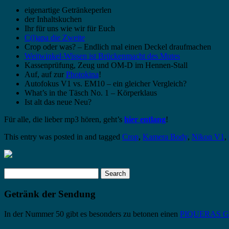
eigenartige Getränkeperlen
der Inhaltskuchen
Ihr für uns wie wir für Euch
C(l)apa die Zweite
Crop oder was? – Endlich mal einen Deckel draufmachen
Weitwinkel-Wissen ist Brückenmacht des Mutes
Kassenprüfung, Zeug und OM-D im Hennen-Stall
Auf, auf zur
Photokina
!
Autofokus V1 vs. EM10 – ein gleicher Vergleich?
What’s in the Täsch No. 1 – Körperklaus
Ist alt das neue Neu?
Für alle, die lieber mp3 hören, geht’s
hier entlang
!
This entry was posted in and tagged
Crop
,
Kamera Body
,
Nikon V1
,
Search
for:
Getränk der Sendung
In der Nummer 50 gibt es besonders zu betonen einen
PIQUERAS Gra