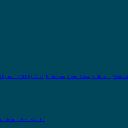
Olympus EM10
,
OM-D
,
Photokina
,
Robert Capa
,
Vollformat
,
Weitwin
n Marius Reserva 2011
!