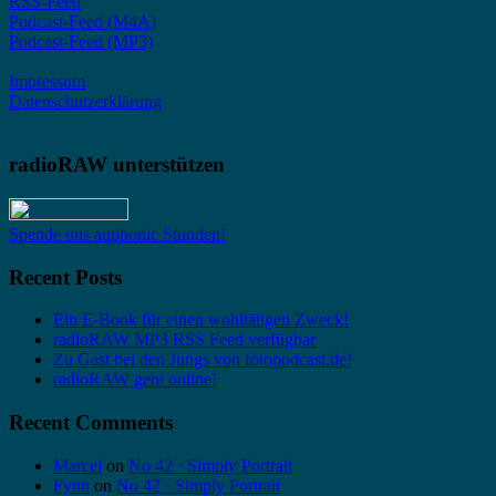
RSS-Feed
Podcast-Feed (M4A)
Podcast-Feed (MP3)
Impressum
Datenschutzerklärung
radioRAW unterstützen
Spende uns auphonic Stunden!
Recent Posts
Ein E-Book für einen wohltätigen Zweck!
radioRAW MP3 RSS Feed verfügbar
Zu Gast bei den Jungs von fotopodcast.de!
radioRAW geht online!
Recent Comments
Marcel
on
No 42 · Simply Portrait
Fynn
on
No 42 · Simply Portrait