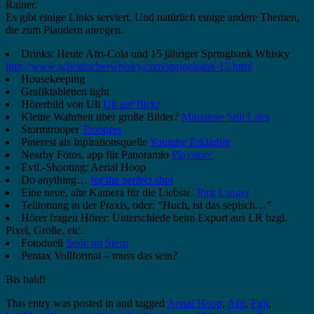
Rainer.
Es gibt einige Links serviert. Und natürlich einige andere Themen,
die zum Plaudern anregen.
Drinks: Heute Afri-Cola und 15 jähriger Springbank Whisky
http://www.schottischerwhisky.com/springbank-15.html
Housekeeping
Grafiktabletten light
Hörerbild von Uli
Uli auf flickr
Kleine Wahrheit über große Bilder?
Miniature Still Lifes
Stormtrooper
Troopers
Pinerest als Inpirationsquelle
Youtube Erklärbär
Nearby Fotos, app für Panoramio
Playstore
Evtl.-Shooting: Aerial Hoop
Do anything…
for the perfect shot
Eine neue, alte Kamera für die Liebste.
Jörg Langer
Teiltonung in der Praxis, oder: “Huch, ist das sepisch…”
Hörer fragen Hörer: Unterschiede beim Export aus LR bzgl.
Pixel, Größe, etc.
Fotoduell
Serie im Stern
Pentax Vollformat – muss das sein?
Bis bald!
This entry was posted in and tagged
Aerial Hoop
,
Afri
,
Fuji
,