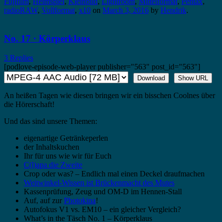
Fujifilm
,
Heimspiel
,
Kleinbild
,
Lightroom
,
Mittelformat
,
Pentax
,
radioRAW
,
Vollformat
,
x10
on
March 3, 2016
by
Hendrik
.
No. 17 · Körperklaus
3 Replies
[podlove-episode-web-player publisher="563" post_id="563"]
Download
Show URL
An heißen Tagen wie diesen bringen wir ein bisschen Coolnes über
die Hörerschaft!
Und das sind unsere Themen:
eigenartige Getränkeperlen
der Inhaltskuchen
Ihr für uns wie wir für Euch
C(l)apa die Zweite
Crop oder was? – Endlich mal einen Deckel draufmachen
Weitwinkel-Wissen ist Brückenmacht des Mutes
Kassenprüfung, Zeug und OM-D im Hennen-Stall
Auf, auf zur
Photokina
!
Autofokus V1 vs. EM10 – ein gleicher Vergleich?
What’s in the Täsch No. 1 – Körperklaus