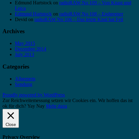
Edmund Hartstock
on
radioRAW No 109 – Von Knast und
Leica
Edmund Hartstock
on
radioRAW No 108 – Endgegner
Devid
on
radioRAW No 106 – Das letzte Kind hat Fell
Archives
May 2015
December 2014
July 2013
Categories
Allgemein
Sendung
Proudly powered by WordPress
Zur Reichweitemessung setzen wir Cookies ein. Wir hoffen das ist
ok für dich?
Yay
Nay
Mehr dazu
Close
Privacy Overview