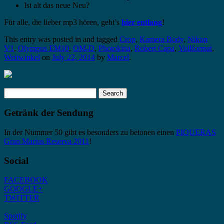
Ist alt das neue Neu?
Für alle, die lieber mp3 hören, geht’s
hier entlang
!
This entry was posted in and tagged
Crop
,
Kamera Body
,
Nikon
V1
,
Olympus EM10
,
OM-D
,
Photokina
,
Robert Capa
,
Vollformat
,
Weitwinkel
on
July 22, 2014
by
Marcel
.
Search
for:
Getränk der Sendung
In der Nummer 50 gibt es besonders zu betonen einen
PIQUERAS
Gran Marius Reserva 2011
!
Social
FACEBOOK
GOOGLE+
TWITTER
Spotify