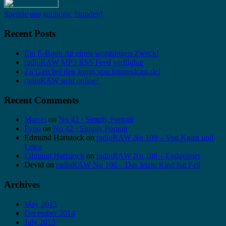
Spende uns auphonic Stunden!
Recent Posts
Ein E-Book für einen wohltätigen Zweck!
radioRAW MP3 RSS Feed verfügbar
Zu Gast bei den Jungs von fotopodcast.de!
radioRAW geht online!
Recent Comments
Marcel
on
No 42 · Simply Portrait
Fynn
on
No 42 · Simply Portrait
Edmund Hartstock
on
radioRAW No 109 – Von Knast und
Leica
Edmund Hartstock
on
radioRAW No 108 – Endgegner
Devid
on
radioRAW No 106 – Das letzte Kind hat Fell
Archives
May 2015
December 2014
July 2013