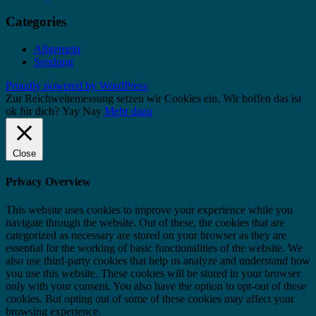
Categories
Allgemein
Sendung
Proudly powered by WordPress
Zur Reichweitemessung setzen wir Cookies ein. Wir hoffen das ist
ok für dich?
Yay
Nay
Mehr dazu
Close
Privacy Overview
This website uses cookies to improve your experience while you
navigate through the website. Out of these, the cookies that are
categorized as necessary are stored on your browser as they are
essential for the working of basic functionalities of the website. We
also use third-party cookies that help us analyze and understand how
you use this website. These cookies will be stored in your browser
only with your consent. You also have the option to opt-out of these
cookies. But opting out of some of these cookies may affect your
browsing experience.