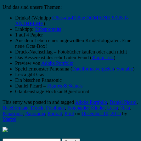
Und das sind unsere Themen:
Drinks! (Weintipp
Côtes-du-Rhône DOMAINE SAINT-
ANTHELME
)
Linktipp:
Tribeprotraits
1 auf 4 Papier
Aus dem Leben eines ungewollten Kinderfotografen: Eine
neue Octa-Box!
Druck-Nachschlag – Fotobücher kaufen oder auch nicht
Das Bessere ist des sehr Guten Feind (
35mm Test
)
Preview von
Adobe Portfolio
Speichermonster Panorama (
Dateiformatvergleich
/
Youtube
)
Leica gibt Gas
Ein bisschen Panasonic
Daniel Picard –
Figures & Statues
Glaubensfrage Hochkant/Querformat
This entry was posted in and tagged
Adobe Portfolio
,
Daniel Picard
,
Dateiformate
,
Druck
,
Fotobuch
,
Fotopapier
,
Kinder
,
Leica
,
Octa
,
Panasonic
,
Panorama
,
Portrait
,
Print
on
December 10, 2015
by
Marcel
.
Search