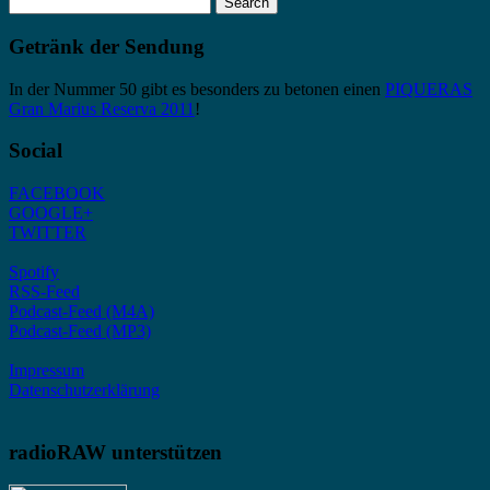
for:
Getränk der Sendung
In der Nummer 50 gibt es besonders zu betonen einen
PIQUERAS
Gran Marius Reserva 2011
!
Social
FACEBOOK
GOOGLE+
TWITTER
Spotify
RSS-Feed
Podcast-Feed (M4A)
Podcast-Feed (MP3)
Impressum
Datenschutzerklärung
radioRAW unterstützen