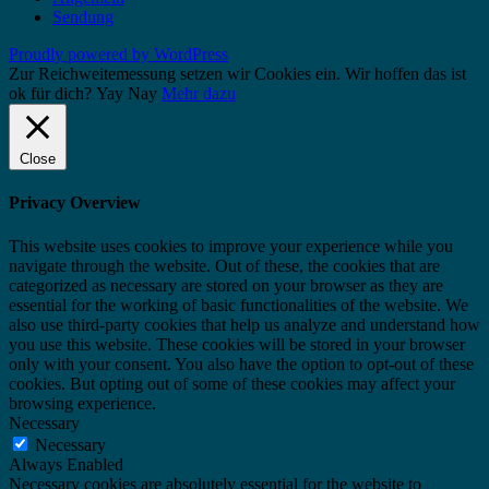
Sendung
Proudly powered by WordPress
Zur Reichweitemessung setzen wir Cookies ein. Wir hoffen das ist
ok für dich?
Yay
Nay
Mehr dazu
Close
Privacy Overview
This website uses cookies to improve your experience while you
navigate through the website. Out of these, the cookies that are
categorized as necessary are stored on your browser as they are
essential for the working of basic functionalities of the website. We
also use third-party cookies that help us analyze and understand how
you use this website. These cookies will be stored in your browser
only with your consent. You also have the option to opt-out of these
cookies. But opting out of some of these cookies may affect your
browsing experience.
Necessary
Necessary
Always Enabled
Necessary cookies are absolutely essential for the website to