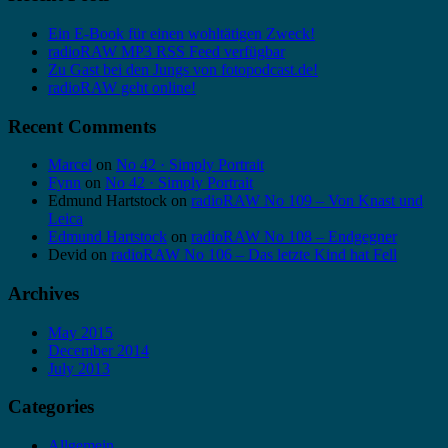
Ein E-Book für einen wohltätigen Zweck!
radioRAW MP3 RSS Feed verfügbar
Zu Gast bei den Jungs von fotopodcast.de!
radioRAW geht online!
Recent Comments
Marcel
on
No 42 · Simply Portrait
Fynn
on
No 42 · Simply Portrait
Edmund Hartstock
on
radioRAW No 109 – Von Knast und
Leica
Edmund Hartstock
on
radioRAW No 108 – Endgegner
Devid
on
radioRAW No 106 – Das letzte Kind hat Fell
Archives
May 2015
December 2014
July 2013
Categories
Allgemein