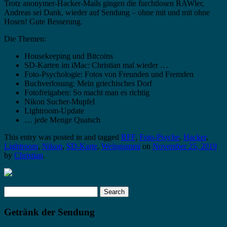
Trotz anonymer-Hacker-Mails gingen die furchtlosen RAWler,
Andreas sei Dank, wieder auf Sendung – ohne mit und mit ohne
Hosen! Gute Besserung.
Die Themen:
Housekeeping und Bitcoins
SD-Karten im iMac: Christian mal wieder …
Foto-Psychologie: Fotos von Freunden und Fremden
Buchverlosung: Mein griechisches Dorf
Fotofreigaben: So macht man es richtig
Nikon Sucher-Mupfel
Lightroom-Update
… jede Menge Quatsch
This entry was posted in and tagged
BFF
,
Foto-Psyche
,
Hacker
,
Lightroom
,
Nikon
,
SD-Karte
,
Weingummi
on
November 25, 2019
by
Christian
.
Search
for:
Getränk der Sendung