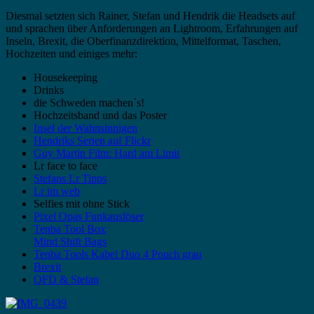
Diesmal setzten sich Rainer, Stefan und Hendrik die Headsets auf
und sprachen über Anforderungen an Lightroom, Erfahrungen auf
Inseln, Brexit, die Oberfinanzdirektion, Mittelformat, Taschen,
Hochzeiten und einiges mehr:
Housekeeping
Drinks
die Schweden machen´s!
Hochzeitsband und das Poster
Insel der Wahnsinnigen
Hendriks Serien auf Flickr
Guy Martin Film: Hard am Limit
Lr face to face
Stefans Lr Tipps
Lr im web
Selfies mit ohne Stick
Pixel Opas Funkauslöser
Tenba Tool Box
Mind Shift Bags
Tenba Tools Kabel Duo 4 Pouch grau
Brexit
OFD & Stefan