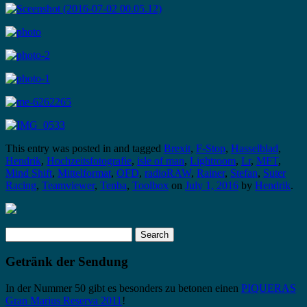
This entry was posted in and tagged
Brexit
,
F-Stop
,
Hasselblad
,
Hendrik
,
Hochzeitsfotografie
,
isle of man
,
Lightroom
,
Lr
,
MFT
,
Mind Shift
,
Mittelformat
,
OFD
,
radioRAW
,
Rainer
,
Stefan
,
Suter
Racing
,
Teamviewer
,
Tenba
,
Toolbox
on
July 1, 2016
by
Hendrik
.
Search
for:
Getränk der Sendung
In der Nummer 50 gibt es besonders zu betonen einen
PIQUERAS
Gran Marius Reserva 2011
!