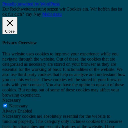
Proudly powered by WordPress
Zur Reichweitemessung setzen wir Cookies ein. Wir hoffen das ist
ok für dich?
Yay
Nay
Mehr dazu
Close
Privacy Overview
This website uses cookies to improve your experience while you
navigate through the website. Out of these, the cookies that are
categorized as necessary are stored on your browser as they are
essential for the working of basic functionalities of the website. We
also use third-party cookies that help us analyze and understand how
you use this website. These cookies will be stored in your browser
only with your consent. You also have the option to opt-out of these
cookies. But opting out of some of these cookies may affect your
browsing experience.
Necessary
Necessary
Always Enabled
Necessary cookies are absolutely essential for the website to
function properly. This category only includes cookies that ensures
basic functionalities and security features of the website. These