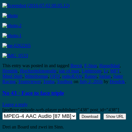
This entry was posted in and tagged
Brexit
,
F-Stop
,
Hasselblad
,
Hendrik
,
Hochzeitsfotografie
,
isle of man
,
Lightroom
,
Lr
,
MFT
,
Mind Shift
,
Mittelformat
,
OFD
,
radioRAW
,
Rainer
,
Stefan
,
Suter
Racing
,
Teamviewer
,
Tenba
,
Toolbox
on
July 2, 2016
by
Hendrik
.
No 43 · Face to face triple
Leave a reply
[podlove-episode-web-player publisher="438" post_id="438"]
Download
Show URL
Drei an Board und zwei im Sinn.