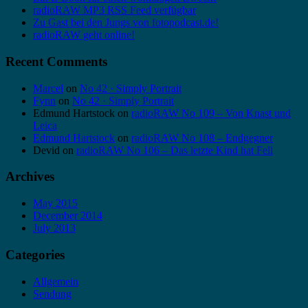
radioRAW MP3 RSS Feed verfügbar
Zu Gast bei den Jungs von fotopodcast.de!
radioRAW geht online!
Recent Comments
Marcel
on
No 42 · Simply Portrait
Fynn
on
No 42 · Simply Portrait
Edmund Hartstock
on
radioRAW No 109 – Von Knast und
Leica
Edmund Hartstock
on
radioRAW No 108 – Endgegner
Devid
on
radioRAW No 106 – Das letzte Kind hat Fell
Archives
May 2015
December 2014
July 2013
Categories
Allgemein
Sendung