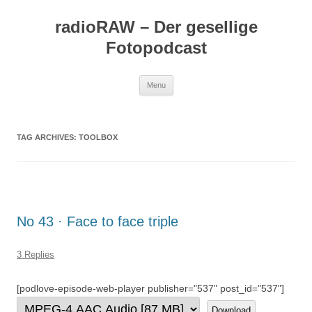
Skip
to
radioRAW – Der gesellige
content
Fotopodcast
Menu
TAG ARCHIVES:
TOOLBOX
No 43 · Face to face triple
3 Replies
[podlove-episode-web-player publisher="537" post_id="537"]
Download