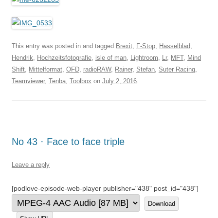
This entry was posted in and tagged
Brexit
,
F-Stop
,
Hasselblad
,
Hendrik
,
Hochzeitsfotografie
,
isle of man
,
Lightroom
,
Lr
,
MFT
,
Mind
Shift
,
Mittelformat
,
OFD
,
radioRAW
,
Rainer
,
Stefan
,
Suter Racing
,
Teamviewer
,
Tenba
,
Toolbox
on
July 2, 2016
.
No 43 · Face to face triple
Leave a reply
[podlove-episode-web-player publisher="438" post_id="438"]
Download