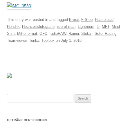
This entry was posted in and tagged
Brexit
,
F-Stop
,
Hasselblad
,
Hendrik
,
Hochzeitsfotografie
,
isle of man
,
Lightroom
,
Lr
,
MFT
,
Mind
Shift
,
Mittelformat
,
OFD
,
radioRAW
,
Rainer
,
Stefan
,
Suter Racing
,
Teamviewer
,
Tenba
,
Toolbox
on
July 1, 2016
.
Search
for:
GETRÄNK DER SENDUNG