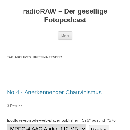
Skip
to
radioRAW – Der gesellige
content
Fotopodcast
Menu
TAG ARCHIVES:
KRISTINA FENDER
No 4 · Anerkennender Chauvinismus
3 Replies
[podlove-episode-web-player publisher="576" post_id="576"]
Download