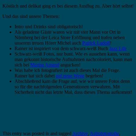
Köstlich und delikat ging es bei diesem Ausflug zu. Aber hört selbst!
Und das sind unsere Themen:
Intro und Drinks sind obligatorisch!
Als geladene Gäste waren wir mit vier Mann vor Ort in
Nürnberg bei der Leica Store Eröffnung und trafen neben
unserem treuen Hörer Michel auch
Patrick Ludolf
!
Rainer ist inspiriert von dem schwarz-weiß Buch
Jazz Life
Schwarz-weiß Fotos, nur bunt. Wie es aussehen kann, wenn
man gekonnt historische Aufnahmen nachcoloriert, kann man
sich bei
Marina Amaral
angucken!
Was habe ich fotografiert ist auch dieses Mal die Frage.
Rainer hat sich dabei
auf neue Wege
begeben!
Abschließend kam die Frage auf, wie wir unsere Fotos denn
so für die nachfolgenden Generationen verwahren. Mit
Sicherheit nicht das letzte Mal, dass dieses Thema aufkommt!
This entry was posted in and tagged
Archive
,
Astrofotografie
,