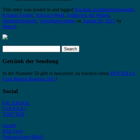
This entry was posted in and tagged
Bochum Architekturfotografie
,
Kristina Fender
,
Schwarz-Weiß
,
Softboxen mit Waben
,
Stadionfotografie
,
Verschlagwortung
on
August 20, 2013
by
Marcel
.
Search
for:
Getränk der Sendung
In der Nummer 50 gibt es besonders zu betonen einen
PIQUERAS
Gran Marius Reserva 2011
!
Social
FACEBOOK
GOOGLE+
TWITTER
Spotify
RSS-Feed
Podcast-Feed (M4A)