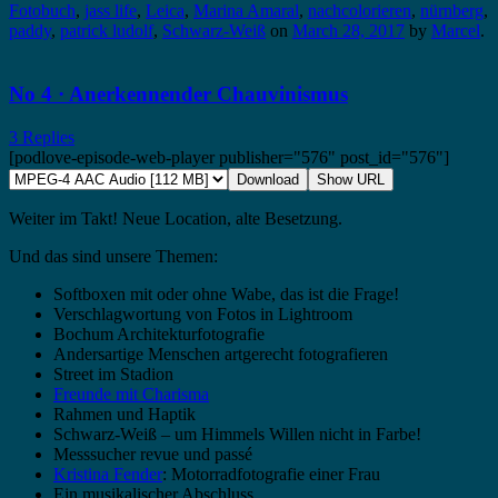
Fotobuch
,
jass life
,
Leica
,
Marina Amaral
,
nachcolorieren
,
nürnberg
,
paddy
,
patrick ludolf
,
Schwarz-Weiß
on
March 28, 2017
by
Marcel
.
No 4 · Anerkennender Chauvinismus
3 Replies
[podlove-episode-web-player publisher="576" post_id="576"]
Download
Show URL
Weiter im Takt! Neue Location, alte Besetzung.
Und das sind unsere Themen:
Softboxen mit oder ohne Wabe, das ist die Frage!
Verschlagwortung von Fotos in Lightroom
Bochum Architekturfotografie
Andersartige Menschen artgerecht fotografieren
Street im Stadion
Freunde mit Charisma
Rahmen und Haptik
Schwarz-Weiß – um Himmels Willen nicht in Farbe!
Messsucher revue und passé
Kristina Fender
: Motorradfotografie einer Frau
Ein musikalischer Abschluss