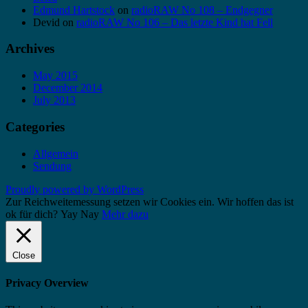
Edmund Hartstock
on
radioRAW No 108 – Endgegner
Devid
on
radioRAW No 106 – Das letzte Kind hat Fell
Archives
May 2015
December 2014
July 2013
Categories
Allgemein
Sendung
Proudly powered by WordPress
Zur Reichweitemessung setzen wir Cookies ein. Wir hoffen das ist
ok für dich?
Yay
Nay
Mehr dazu
Close
Privacy Overview