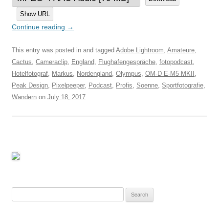
Show URL
Continue reading
→
This entry was posted in and tagged
Adobe Lightroom
,
Amateure
,
Cactus
,
Cameraclip
,
England
,
Flughafengespräche
,
fotopodcast
,
Hotelfotograf
,
Markus
,
Nordengland
,
Olympus
,
OM-D E-M5 MKII
,
Peak Design
,
Pixelpeeper
,
Podcast
,
Profis
,
Soenne
,
Sportfotografie
,
Wandern
on
July 18, 2017
.
Search
for: