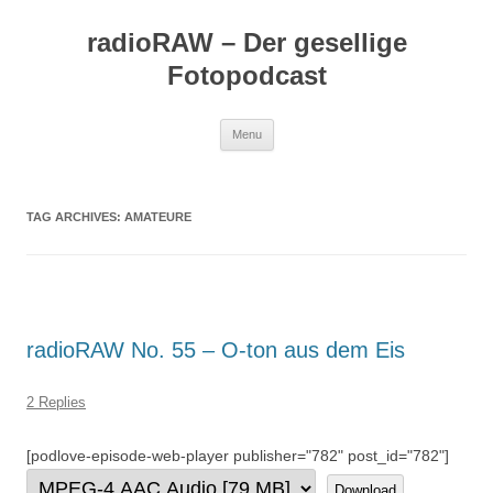
Skip
to
radioRAW – Der gesellige
content
Fotopodcast
Menu
TAG ARCHIVES:
AMATEURE
radioRAW No. 55 – O-ton aus dem Eis
2 Replies
[podlove-episode-web-player publisher="782" post_id="782"]
Download