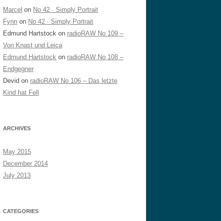
Marcel
on
No 42 · Simply Portrait
Fynn
on
No 42 · Simply Portrait
Edmund Hartstock
on
radioRAW No 109 –
Von Knast und Leica
Edmund Hartstock
on
radioRAW No 108 –
Endgegner
Devid
on
radioRAW No 106 – Das letzte
Kind hat Fell
ARCHIVES
May 2015
December 2014
July 2013
CATEGORIES