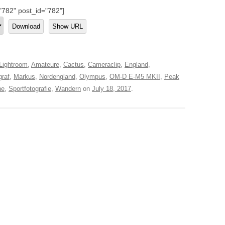
"782" post_id="782"]
Download
Show URL
Lightroom
,
Amateure
,
Cactus
,
Cameraclip
,
England
,
graf
,
Markus
,
Nordengland
,
Olympus
,
OM-D E-M5 MKII
,
Peak
ne
,
Sportfotografie
,
Wandern
on
July 18, 2017
.