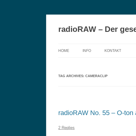
Skip
to
content
radioRAW – Der gese
HOME
INFO
KONTAKT
TAG ARCHIVES:
CAMERACLIP
radioRAW No. 55 – O-ton 
2 Replies