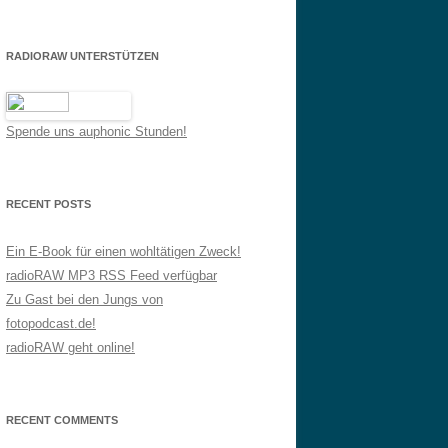
RADIORAW UNTERSTÜTZEN
Spende uns auphonic Stunden!
RECENT POSTS
Ein E-Book für einen wohltätigen Zweck!
radioRAW MP3 RSS Feed verfügbar
Zu Gast bei den Jungs von
fotopodcast.de!
radioRAW geht online!
RECENT COMMENTS