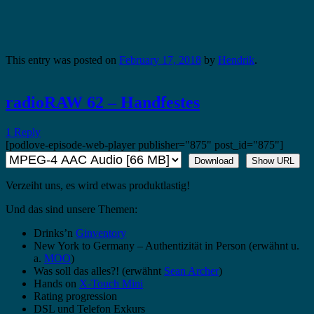
This entry was posted on
February 17, 2018
by
Hendrik
.
radioRAW 62 – Handfestes
1 Reply
[podlove-episode-web-player publisher="875" post_id="875"]
Download
Show URL
Verzeiht uns, es wird etwas produktlastig!
Und das sind unsere Themen:
Drinks’n
Ginventory
New York to Germany – Authentizität in Person (erwähnt u.
a.
MOO
)
Was soll das alles?! (erwähnt
Sean Archer
)
Hands on
X-Touch Mini
Rating progression
DSL und Telefon Exkurs