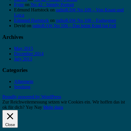
Fynn
on
No 42 · Simply Portrait
Edmund Hartstock
on
radioRAW No 109 – Von Knast und
Leica
Edmund Hartstock
on
radioRAW No 108 – Endgegner
Devid
on
radioRAW No 106 – Das letzte Kind hat Fell
Archives
May 2015
December 2014
July 2013
Categories
Allgemein
Sendung
Proudly powered by WordPress
Zur Reichweitemessung setzen wir Cookies ein. Wir hoffen das ist
ok für dich?
Yay
Nay
Mehr dazu
Close