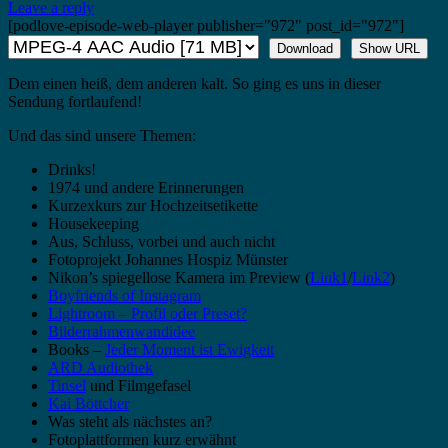
Leave a reply
[podlove-episode-web-player publisher="972" post_id="972"]
Download
Show URL
Dem einen heiß, dem anderen kalt. So ging es uns in dieser
Sendung fortlaufend!
Und das sind unsere Themen:
Drinks!
1974 und andere Erinnerungen
Kurzexkurs zur Hochzeitsetikette
Housekeeping
Aus, Schluss, vorbei und auch nicht
Fotoprojekt Johannes Hospiz Münster
Nikon’s spiegellose Kamera im Preview (
Link1
/
Link2
)
Boyfriends of Instagram
Lightroom – Profil oder Preset?
Bilderrahmenwandidee
Books –
Jeder Moment ist Ewigkeit
ARD Audiothek
Tinsel
und Filmgefasel
Kai Böttcher
Was steht als nächstes an?
Fotoplattformen kurz erwähnt