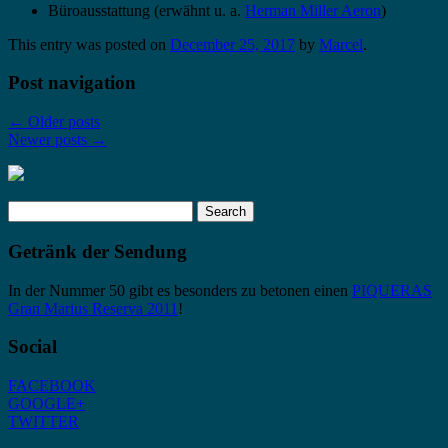
Büroausstattung (erwähnt u. a.
Herman Miller Aeron
)
This entry was posted on
December 25, 2017
by
Marcel
.
Post navigation
←
Older posts
Newer posts
→
Search
for:
Getränk der Sendung
In der Nummer 50 gibt es besonders zu betonen einen
PIQUERAS
Gran Marius Reserva 2011
!
Social
FACEBOOK
GOOGLE+
TWITTER