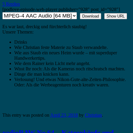
5 Replies
[podlove-episode-web-player publisher="928" post_id="928"]
Download
Show URL
Es war laut, dreckig und fürchterlich staubig!
Unsere Themen:
Drinks
Wie Christian feste Materie zu Staub verwandelte.
Wie aus Staub ein neues Heim wurde – mit superduper
Handwerkertips.
Wie dem Rainer kein Licht mehr angeht.
Wisst Ihr noch: Als die Kameras noch ritschratsch machten.
Dinge die man knicken kann.
Verlosung! Und etwas Nikon-Gute-alte-Zeiten-Philosophie.
Oder: Als die Werbeagenturen noch kreativ waren.
This entry was posted on
April 23, 2018
by
Christian
.
radioRAW No 64 – Katzenköpfe und