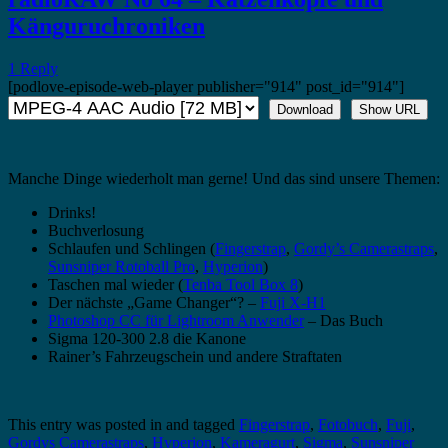
Känguruchroniken
1 Reply
[podlove-episode-web-player publisher="914" post_id="914"]
Download
Show URL
Manche Dinge wiederholt man gerne! Und das sind unsere Themen:
Drinks!
Buchverlosung
Schlaufen und Schlingen (
Fingerstrap
,
Gordy’s Camerastraps
,
Sunsniper Rotoball Pro
,
Hyperion
)
Taschen mal wieder (
Tenba Tool Box 8
)
Der nächste „Game Changer“? –
Fuji X-H1
Photoshop CC für Lightroom Anwender
– Das Buch
Sigma 120-300 2.8 die Kanone
Rainer’s Fahrzeugschein und andere Straftaten
This entry was posted in and tagged
Fingerstrap
,
Fotobuch
,
Fuji
,
Gordys Camerastraps
,
Hyperion
,
Kameragurt
,
Sigma
,
Sunsniper