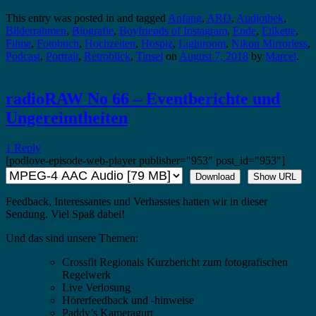
This entry was posted in and tagged
Anfang
,
ARD
,
Audiothek
,
Bilderrahmen
,
Biografie
,
Boyfriends of Instagram
,
Ende
,
Etikette
,
Filme
,
Fotobuch
,
Hochzeiten
,
Hospiz
,
Lightroom
,
Nikon Mirrorless
,
Podcast
,
Portrait
,
Retroblick
,
Tinsel
on
August 7, 2018
by
Marcel
.
radioRAW No 66 – Eventberichte und
Ungereimtheiten
1 Reply
[podlove-episode-web-player publisher="953" post_id="953"]
Download
Show URL
Feedback, Interessantes und Verhasstes hatten wir in dieser
Sendung. Viel Spaß dabei!
Und das sind unsere Themen:
Crossfit Regionals Kurzbericht zum fotografischen
Regelwerk
Live Verlosung
Hörerfeedback und -hinweise
Paddy’s Kameragurt