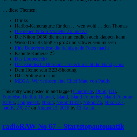
… diese Themen:
Drinks
Haribo-Kameragurte für den … wen wohl … den Thomas
Die neuen Nikon-Modelle Z6 und Z7
Die Nikon D850 die man nun endlich auch klappen kann
Wieso DSLRs bloß so groß und schwer sein müssen
Eine Butterbrotdose die richtig geile Fotos macht
Kaputte Kameras 🙁
Das Loupedeck+
Das isländische Bermuda-Dreieck macht die Handys aus
Dem Henne sein B2B-Shooting
DJI-Drohne am Limit
MEGA: Wir verlosen eine Chief Mate von Paddy
This entry was posted in and tagged
Chiefmate
,
D850
,
DJI
,
Fotoreise
,
Haribo
,
Huawei
,
Island
,
Island Fotoreise
,
Island Fototour
,
KiiPix
,
Loupedeck
,
Nikon
,
Nikon D850
,
Nikon Z6
,
Nikon Z7
,
paddy
,
Z6
,
Z7
on
August 29, 2018
by
Christian
.
radioRAW No 67 – Startstopautomatik