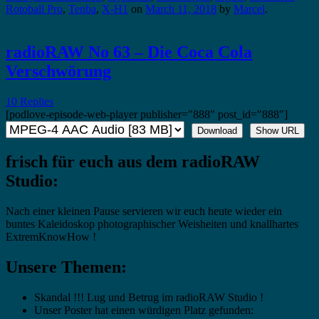
Rotoball Pro
,
Tenba
,
X-H1
on
March 11, 2018
by
Marcel
.
radioRAW No 63 – Die Coca Cola
Verschwörung
10 Replies
[podlove-episode-web-player publisher="888" post_id="888"]
Download
Show URL
frisch für euch aus dem radioRAW
Studio:
Nach einer kleinen Pause servieren wir euch heute wieder ein
buntes Kaleidoskop photographischer Weisheiten und knallhartes
ExtremKnowHow !
Unsere Themen:
Skandal !!! Lug und Betrug im radioRAW Studio !
Unser Poster hat einen würdigen Platz gefunden: