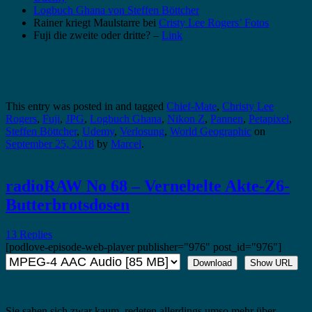
Logbuch Ghana von Steffen Böttcher
Rainer kriegt Maulstarre bei
Cristy Lee Rogers’ Fotos
Fuji die zweite oder dritte? –
Link
This entry was posted in and tagged
Chief-Mate
,
Christy Lee
Rogers
,
Fuji
,
JPG
,
Logbuch Ghana
,
Nikon Z
,
Pannen
,
Petapixel
,
Steffen Böttcher
,
Udemy
,
Verlosung
,
World Geographic
on
September 25, 2018
by
Marcel
.
radioRAW No 68 – Vernebelte Akte-Z6-
Butterbrotsdosen
13 Replies
[podlove-episode-web-player publisher="976" post_id="976"]
Download
Show URL
Sie sahen sich zwar kaum, redeten allerdings umso mehr über …