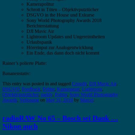
Kamerapolitur
Schrott in Tüten – Objektivputztücher
DSGVO in the House und Exkurse
Sony World Photography Awards 2018
Berichterstattung
DJI Mavic Air
Lightroom Updates und Ungereimtheiten
Urlaubspanik
Hörerinput zur Analogentwicklung
Ein Ende, das dann doch nicht kommt
Rainer’s polierte Platte:
Bananenstativ:
This entry was posted in and tagged
Crossfit
,
DJI Mavic Air
,
DSGVO
,
Feedback
,
Fehler
,
Kameragurt
,
Lightroom
,
Objektivputztücher
,
paddy
,
Politur
,
Sony World Photography
Awards
,
Verlosung
on
May 31, 2018
by
Marcel
.
radioRAW No 65 – Bosch sei Dank …
Nikon auch