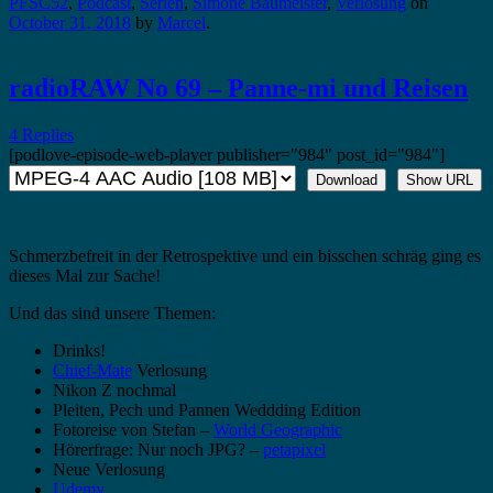
PFSC52
,
Podcast
,
Serien
,
Simone Baumeister
,
Verlosung
on
October 31, 2018
by
Marcel
.
radioRAW No 69 – Panne-mi und Reisen
4 Replies
[podlove-episode-web-player publisher="984" post_id="984"]
Download
Show URL
Schmerzbefreit in der Retrospektive und ein bisschen schräg ging es
dieses Mal zur Sache!
Und das sind unsere Themen:
Drinks!
Chief-Mate
Verlosung
Nikon Z nochmal
Pleiten, Pech und Pannen Weddding Edition
Fotoreise von Stefan –
World Geographic
Hörerfrage: Nur noch JPG? –
petapixel
Neue Verlosung
Udemy