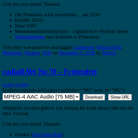
Und das sind unsere Themen:
Die Photokina wird verschoben… auf 2020
Bekiffte D810
Neue SSD
Museumsrechnertestsystem – Lightroom vs Picdrop Speed
Videoanleitung
zum Schärfen in Photoshop
This entry was posted in and tagged
Lightroom
,
Nikon D810
,
Photokina
,
Picdrop
,
SSD
on
December 5, 2018
by
Marcel
.
radioRAW No 70 – Frittenfett
Leave a reply
[podlove-episode-web-player publisher="992" post_id="992"]
Download
Show URL
Sehnlichst erwartet geht es von Anfang bis Ende dieses Mal um die
liebe Technik.
Und das sind unsere Themen:
Drinks! (
Don Papa Rum
)