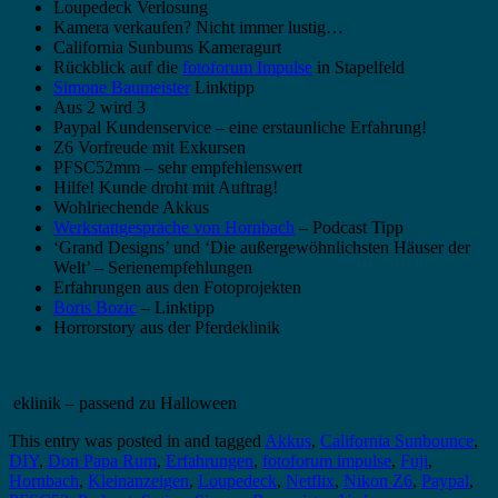
Loupedeck Verlosung
Kamera verkaufen? Nicht immer lustig…
California Sunbums Kameragurt
Rückblick auf die
fotoforum Impulse
in Stapelfeld
Simone Baumeister
Linktipp
Aus 2 wird 3
Paypal Kundenservice – eine erstaunliche Erfahrung!
Z6 Vorfreude mit Exkursen
PFSC52mm – sehr empfehlenswert
Hilfe! Kunde droht mit Auftrag!
Wohlriechende Akkus
Werkstattgespräche von Hornbach
– Podcast Tipp
‘Grand Designs’ und ‘Die außergewöhnlichsten Häuser der
Welt’ – Serienempfehlungen
Erfahrungen aus den Fotoprojekten
Boris Bozic
– Linktipp
Horrorstory aus der Pferdeklinik
eklinik – passend zu Halloween
This entry was posted in and tagged
Akkus
,
California Sunbounce
,
DIY
,
Don Papa Rum
,
Erfahrungen
,
fotoforum impulse
,
Fuji
,
Hornbach
,
Kleinanzeigen
,
Loupedeck
,
Netflix
,
Nikon Z6
,
Paypal
,